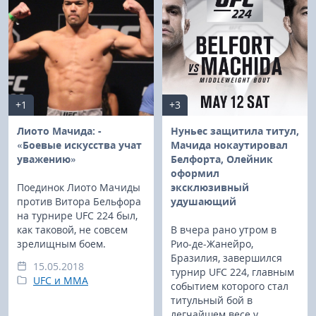
+1
+3
Лиото Мачида: -
Нуньес защитила титул,
«Боевые искусства учат
Мачида нокаутировал
уважению»
Белфорта, Олейник
оформил
Поединок Лиото Мачиды
эксклюзивный
против Витора Бельфора
удушающий
на турнире UFC 224 был,
как таковой, не совсем
В вчера рано утром в
зрелищным боем.
Рио-де-Жанейро,
Бразилия, завершился
15.05.2018
турнир UFC 224, главным
UFC и MMA
событием которого стал
титульный бой в
легчайшем весе у