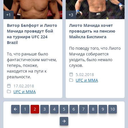
+1
+3
Витор Белфорт и Лиото
Лиото Мачида хочет
Мачида проведут бой
проводить на пенсию
на турнире UFC 224
Майкла Биспинга
Brazil
По поводу того, что Лиото
То, что раньше было
Мачида собирается
фантастическим матчем,
уходить, было немало
теперь, похоже,
слухов.
находится на пути к
5.02.2018
реальности.
UFC и MMA
17.02.2018
UFC и MMA
1
2
3
4
5
6
7
8
9
10