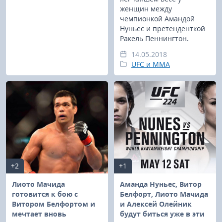
женщин между
чемпионкой Амандой
Нуньес и претенденткой
Ракель Пеннингтон.
14.05.2018
UFC и MMA
+2
+1
Лиото Мачида
Аманда Нуньес, Витор
готовится к бою с
Белфорт, Лиото Мачида
Витором Белфортом и
и Алексей Олейник
мечтает вновь
будут биться уже в эти