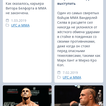
Как оказалось, карьера
выступать
Витора Белфорта в ММА
не закончена.
Один из самых свирепых
бойцов ММА Вандерлей
1.03.2019
Силва в расцвете сил
UFC и MMA
никогда не уклонялся от
жёсткого обмена ударами
в стойке в поединках со
своими противниками,
даже когда он стоял
перед опасными
тяжеловесами, такими как
Марк Хант и Мирко Кро
Коп.
7.02.2019
UFC и MMA