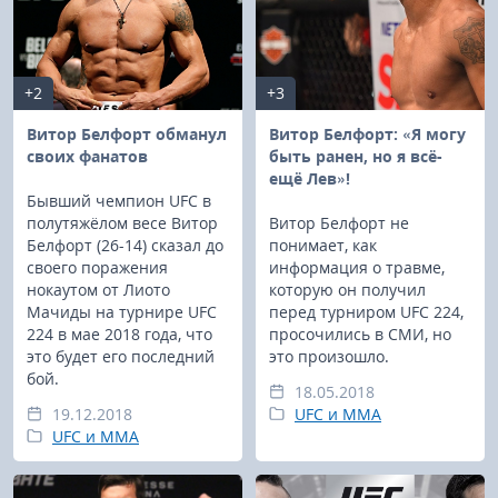
+2
+3
Витор Белфорт обманул
Витор Белфорт: «Я могу
своих фанатов
быть ранен, но я всё-
ещё Лев»!
Бывший чемпион UFC в
полутяжёлом весе Витор
Витор Белфорт не
Белфорт (26-14) сказал до
понимает, как
своего поражения
информация о травме,
нокаутом от Лиото
которую он получил
Мачиды на турнире UFC
перед турниром UFC 224,
224 в мае 2018 года, что
просочились в СМИ, но
это будет его последний
это произошло.
бой.
18.05.2018
19.12.2018
UFC и MMA
UFC и MMA