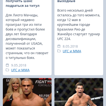
получить шанс
выходные
подраться за титул
Всего несколько дней
Для Лиото Мачиды,
осталось до того момента,
который недавно
когда 12 мая в
проиграл три из пяти
крупнейшем городе
боёв и пропустил более
Бразилии Рио-де
двух лет благодаря
Жанейро стартует турнир
дисквалификации,
UFC 224.
полученной от USADA,
8.05.2018
может показаться
UFC и MMA
странным, что он говорит
о титульных боях.
9.05.2018
UFC и MMA