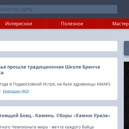
Интересное
Полезное
Мастер
вье прошла традиционная Школа Бранча
ка
 года в Подмосковной Истре, на базе здравницы AMAKS
Истра», прошли сборы Бранча сэнсея Макса Дедика, в
Киокушин (IKO)
и участие 400 спортсменов.
оящий Боец - Камень. Сборы «Камни Урала»
тного Чемпионата мира - мечта каждого бойца