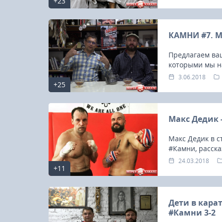
+23
КАМНИ #7. 
Предлагаем ва
которыми мы н
3.06.2018
+25
Макс Дедик 
Макс Дедик в с
#Камни, расска
тренировках в 
24.03.2018
+11
подготовку сэн
Дети в кара
#Камни 3-2