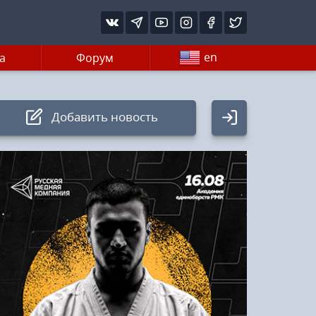
en
а
Форум
Добавить новость
Авторизация
Логин:
Пароль
Войти