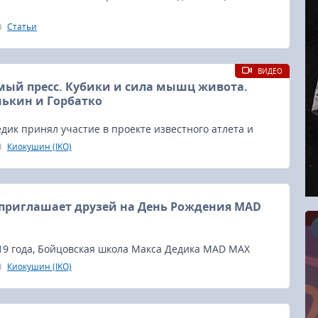
Статьи
ВИДЕО
ый пресс. Кубики и сила мышц живота.
ькин и Горбатко
дик принял участие в проекте известного атлета и
митрия Яшанькина.
Киокушин (IKO)
приглашает друзей на День Рождения MAD
19 года, Бойцовская школа Макса Дедика MAD MAX
 День Рождения и приглашает друзей присоединиться
Киокушин (IKO)
16.08.2026
RCC Kyokushin Fight 5