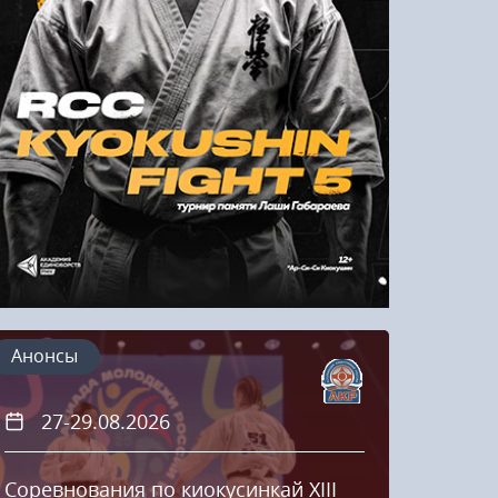
Напомнить пароль
Регистрация
Анонсы
27-29.08.2026
20
Соревнования по киокусинкай XIII
Кубок