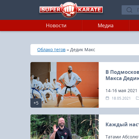
Новости
Медиа
»
»
Главная
Облако тегов
Дедик Макс
В Подмоско
Макса Деди
14-16 мая 2021
Курорт «Новая 
18.05.2021
+5
которых принял
Каждый наст
Татами Абсолю