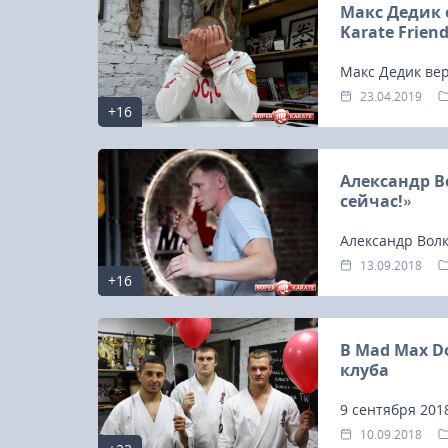
Макс Дедик 
Karate Frien
Макс Дедик вер
International K
23.04.2019
+16
впечатлениями 
Александр В
сейчас!»
Александр Вол
13.09.2018
+16
В Mad Max D
клуба
9 сентября 201
Макса Дедика, 
10.09.2018