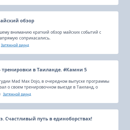
Майский обзор
шему вниманию краткий обзор майских событий с
апрямую соприкасались.
Затяжной раунд
- тренировки в Таиланде. #Камни 5
тудии Mad Max Dojo, в очередном выпуске программы
зал о своем тренировочном выезде в Таиланд, о
Пхукет топ Тим, где уже три месяца проходила
Затяжной раунд
сей Дилшода Умарова.
тэ. Счастливый путь в единоборствах!