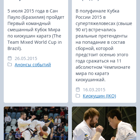
5 июля 2015 года в Сан
В полуфинале Кубка
Пауло (Бразилия) пройдет
России 2015 в
Первый командный
супертяжеловесах (свыше
смешанный Кубок Мира
90 кг) встречались
по киокушин каратэ (The
реальные претенденты
Team Mixed World Cup in
на попадание в состав
Brazil).
сборной, которой
предстоит осенью этого
26.05.2015
года сражаться на 11
Анонсы событий
абсолютном Чемпионате
мира по каратэ
киокушинкай.
16.03.2015
Киокушин (IKO)