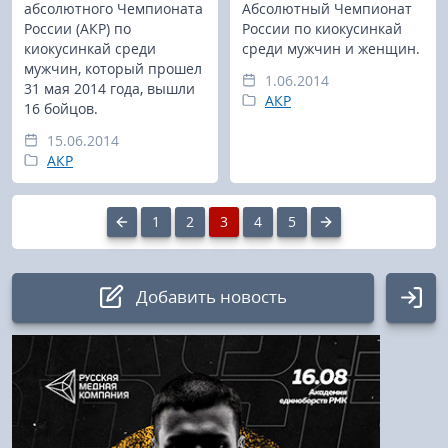
абсолютного Чемпионата
Абсолютный Чемпионат
России (АКР) по
России по киокусинкай
киокусинкай среди
среди мужчин и женщин.
мужчин, который прошел
1.06.2014
31 мая 2014 года, вышли
АКР
16 бойцов.
15.06.2014
АКР
1
2
3
4
5
Добавить новость
Авторизация
Логин: