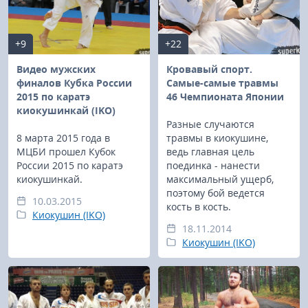
+9
+22
Видео мужских
Кровавый спорт.
финалов Кубка России
Самые-самые травмы
2015 по каратэ
46 Чемпионата Японии
киокушинкай (IKO)
Разные случаются
8 марта 2015 года в
травмы в киокушине,
МЦБИ прошел Кубок
ведь главная цель
России 2015 по каратэ
поединка - нанести
киокушинкай.
максимальный ущерб,
поэтому бой ведется
10.03.2015
кость в кость.
Киокушин (IKO)
18.11.2014
Киокушин (IKO)