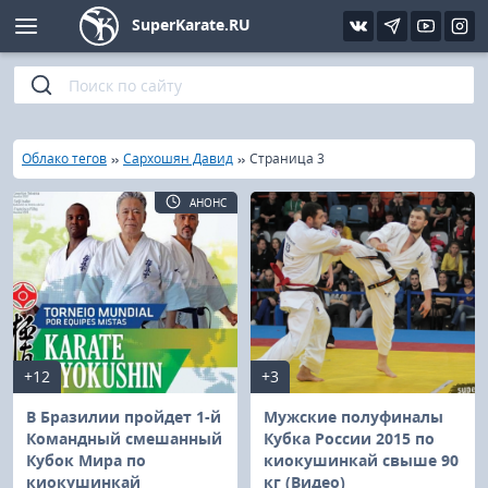
SuperKarate.RU
Киокушинкай
Фото
Интервью
Уроки каратэ
Кёкусин (IFK)
Видео
Статьи
Файлы
»
»
»
Главная
Облако тегов
Сархошян Давид
Страница 3
Шинкиокушинкай
Библиотека
АНОНС
Кекусин-кан
Кикбоксинг и K-1
Бокс
+12
+3
UFC и MMA
В Бразилии пройдет 1-й
Мужские полуфиналы
Командный смешанный
Кубка России 2015 по
Кубок Мира по
киокушинкай свыше 90
Муай тай
киокушинкай
кг (Видео)