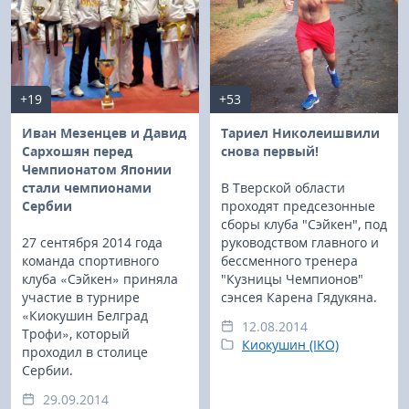
+19
+53
Иван Мезенцев и Давид
Тариел Николеишвили
Сархошян перед
снова первый!
Чемпионатом Японии
стали чемпионами
В Тверской области
Сербии
проходят предсезонные
сборы клуба "Сэйкен", под
27 сентября 2014 года
руководством главного и
команда спортивного
бессменного тренера
клуба «Сэйкен» приняла
"Кузницы Чемпионов"
участие в турнире
сэнсея Карена Гядукяна.
«Киокушин Белград
12.08.2014
Трофи», который
Киокушин (IKO)
проходил в столице
Сербии.
29.09.2014