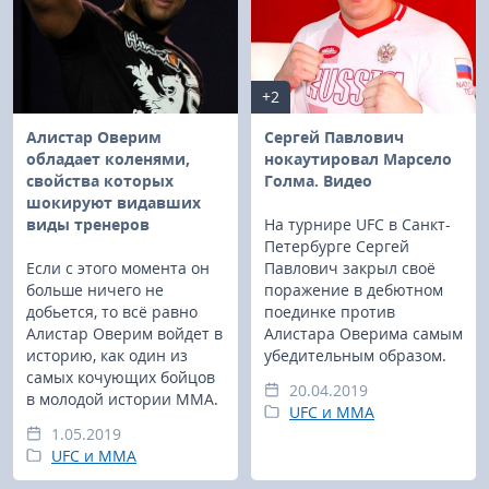
+2
Алистар Оверим
Сергей Павлович
обладает коленями,
нокаутировал Марсело
свойства которых
Голма. Видео
шокируют видавших
виды тренеров
На турнире UFC в Санкт-
Петербурге Сергей
Если с этого момента он
Павлович закрыл своё
больше ничего не
поражение в дебютном
добьется, то всё равно
поединке против
Алистар Оверим войдет в
Алистара Оверима самым
историю, как один из
убедительным образом.
самых кочующих бойцов
20.04.2019
в молодой истории ММА.
UFC и MMA
1.05.2019
UFC и MMA