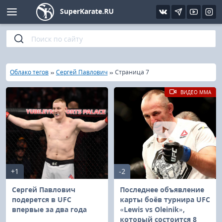
SuperKarate.RU
Киокушинкай
Фото
Интервью
Уроки каратэ
Кёкусин (IFK)
Видео
Статьи
Файлы
»
»
»
Главная
Облако тегов
Сергей Павлович
Страница 7
Шинкиокушинкай
Библиотека
ВИДЕО MMA
Кекусин-кан
Кикбоксинг и K-1
Бокс
+1
-2
UFC и MMA
Сергей Павлович
Последнее объявление
подерется в UFC
карты боёв турнира UFC
впервые за два года
«Lewis vs Oleinik»,
Муай тай
который состоится 8