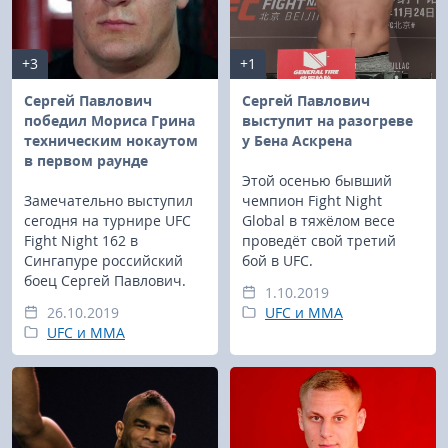
+3
+1
Сергей Павлович
Сергей Павлович
победил Мориса Грина
выступит на разогреве
техническим нокаутом
у Бена Аскрена
в первом раунде
Этой осенью бывший
Замечательно выступил
чемпион Fight Night
сегодня на турнире UFC
Global в тяжёлом весе
Fight Night 162 в
проведёт свой третий
Сингапуре российский
бой в UFC.
боец Сергей Павлович.
1.10.2019
26.10.2019
UFC и MMA
UFC и MMA