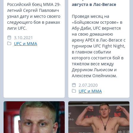
Российский боец ММА 29-
августа в Лас-Вегасе
летний Сергей Павлович
узнал дату и место своего
Проведя месяц на
следующего боя в рамках
«Бойцовском острове» в
лиги UFC.
Абу-Даби, UFC вернется
на свою домашнюю
3.10.2021
арену APEX в Лас-Вегасе с
UFC и MMA
турниром UFC Fight Night,
в главном событии
которого состоится бой в
тяжёлом весе между
Дерриком Льюисом и
Алексеем Олейником.
2.07.2020
UFC и MMA