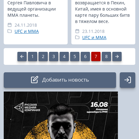
Сергея Павловича в
возвращается в Пекин,
ведущей организации
Китай, имея в основной
ММА планеты.
карте пару больших битв
в тяжелом весе.
24.11.2018
UFC и MMA
23.11.2018
UFC и MMA
1
2
3
4
5
6
7
8
Добавить новость
Авторизация
Логин:
Пароль