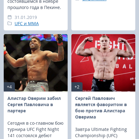
состоявшемся в ноябре
прошлого года в Пекине.
31.01.2019
UFC и MMA
+4
+2
Алистар Оверим забил
Сергей Павлович
Сергея Павловича в
является фаворитом в
партере
бою против Алистара
Оверима
Сегодня в со-главном бою
турнира UFC Fight Night
Завтра Ultimate Fighting
141 состоялся дебют
Championship (UFC)