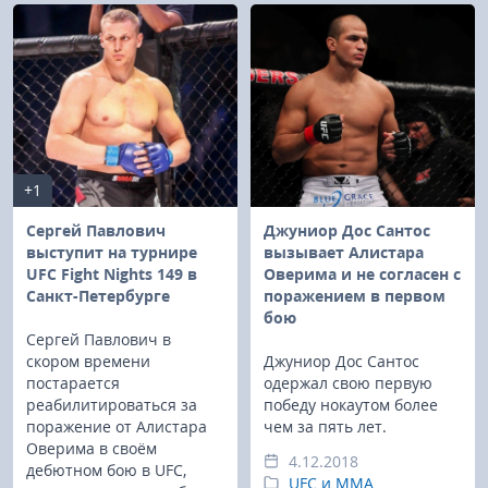
+1
Сергей Павлович
Джуниор Дос Сантос
выступит на турнире
вызывает Алистара
UFC Fight Nights 149 в
Оверима и не согласен с
Санкт-Петербурге
поражением в первом
бою
Сергей Павлович в
скором времени
Джуниор Дос Сантос
постарается
одержал свою первую
реабилитироваться за
победу нокаутом более
поражение от Алистара
чем за пять лет.
Оверима в своём
4.12.2018
дебютном бою в UFC,
UFC и MMA