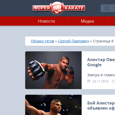
Новости
Медиа
»
»
»
Главная
Облако тегов
Сергей Павлович
Страница 8
Алистар Ове
Google
Завтра в главн
Dream и K-1 в 
23.11.2018
восьмиугольни
Бой Алистар
объявлен о