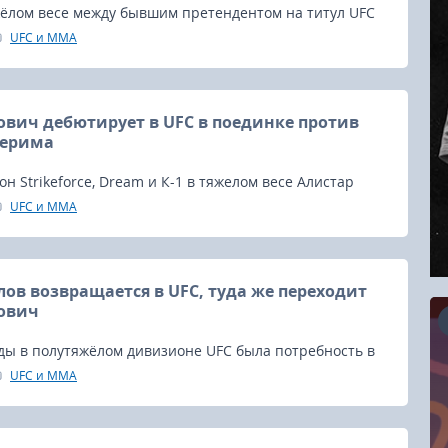
жёлом весе между бывшим претендентом на титул UFC
римом и непобежденным дебютантом Сергеем
UFC и MMA
циально добавлен в карту боёв турнира UFC в
й состоится 24 ноября.
ович дебютирует в UFC в поединке против
верима
 Strikeforce, Dream и К-1 в тяжелом весе Алистар
овсем скоро вернуться в Октагон.
UFC и MMA
ов возвращается в UFC, туда же переходит
ович
ды в полутяжёлом дивизионе UFC была потребность в
способных выйти на чемпионский бой.
UFC и MMA
16.08.2026
RCC Kyokushin Fight 5