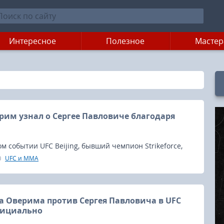
Интересное
Полезное
Мастер
рим узнал о Сергее Павловиче благодаря
ом событии UFC Beijing, бывший чемпион Strikeforce,
тяжёлом весе Алистар Оверим вернется в
UFC и MMA
к.
а Оверима против Сергея Павловича в UFC
фициально