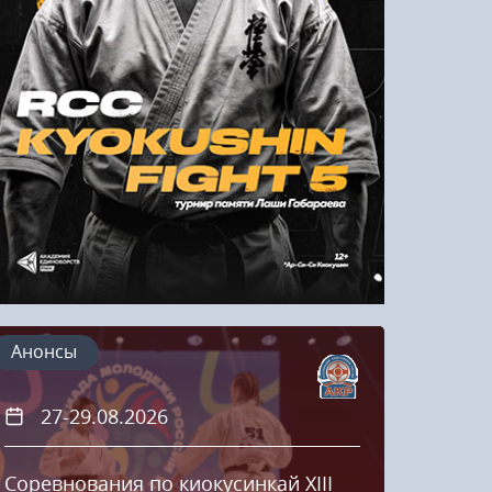
Напомнить пароль
Регистрация
Анонсы
27-29.08.2026
20
Соревнования по киокусинкай XIII
Кубок