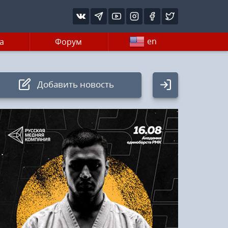
en
а
Форум
Добавить новость
Авторизация
Логин:
Пароль
Войти