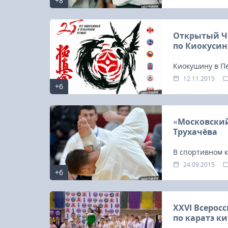
+8
и женщин, юни
Открытый Че
по Киокуси
Киокушину в Пе
занимаются бол
12.11.2015
+6
взрослые.
«Московский
Трухачёва
В спортивном 
московский тур
24.09.2015
+6
соревнования 
XXVI Всерос
по каратэ к