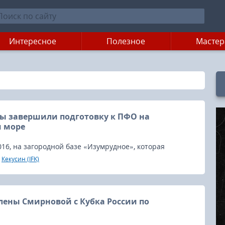
Интересное
Полезное
Мастер
ы завершили подготовку к ПФО на
м море
016, на загородной базе «Изумрудное», которая
вописном месте Горьковского моря, Нижегородская
Кекусин (IFK)
ве с Шиханом Алексеем Горохова завершила
Чемпионату и Первенствам ПФО.
лены Смирновой с Кубка России по