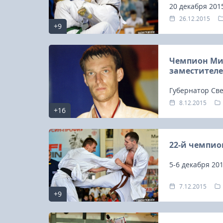
20 декабря 201
Кёкусин.
26.12.2015
+9
Чемпион Мир
заместителе
Губернатор Све
назначении за
8.12.2015
+16
молодежной по
22-й чемпио
5-6 декабря 201
7.12.2015
23-25.10.2026
+9
Spanish Autumn Camp 2026