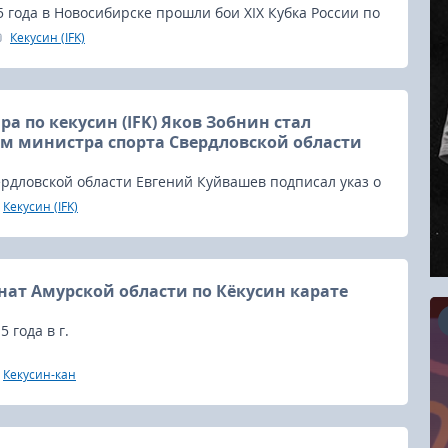
5 года в Новосибирске прошли бои XIX Кубка России по
Кекусин (IFK)
а по кекусин (IFK) Яков Зобнин стал
м министра спорта Свердловской области
рдловской области Евгений Куйвашев подписал указ о
местителя министра физической культуры, спорта и
Кекусин (IFK)
литики региона.
нат Амурской области по Кёкусин карате
5 года в г.
Кекусин-кан
16.08.2026
RCC Kyokushin Fight 5