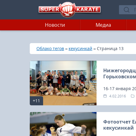
Новости
Медиа
»
»
»
Главная
Облако тегов
кекусинкай
Страница 13
Нижегородц
Горьковско
16-17 января 2
находится в жи
4.02.2016
+11
сборная во гла
подготовку к 
Фотоотчет Е
кекусинкай