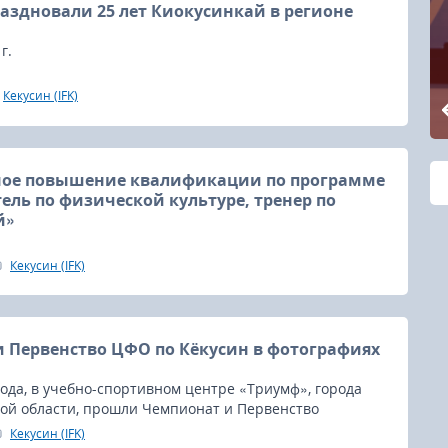
раздновали 25 лет Киокусинкай в регионе
г.
Кекусин (IFK)
ное повышение квалификации по программе
ель по физической культуре, тренер по
й»
адемия предпринимательства совместно с
Кекусин (IFK)
спортивной общественной организацией «Федерация
орода Москвы» проводит набор по направлению
ультура и спорт»: Краткосрочное повышение
по программе «Преподаватель по физической
 Первенство ЦФО по Кёкусин в фотографиях
ер по киокусинкай»; Профессиональная
 с правом ведения деятельности в сфере физической
года, в учебно-спортивном центре «Триумф», города
орта по программе «Преподаватель по физической
кой области, прошли Чемпионат и Первенство
ер по киокусинкай».
Федерального Округа России по Кёкусин среди мужчин
Кекусин (IFK)