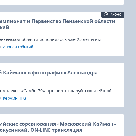
оров и юниорок, юношей и девушек.
АНОНС
мпионат и Первенство Пензенской области
нкай
нзенской области исполнилось уже 25 лет и им
ее 1000 человек - дети, подростки, молодежь и
Анонсы событий
 Кайман» в фотографиях Александра
комплексе «Самбо-70» прошел, пожалуй, сильнейший
нир по киокусинкай - XXVI Всероссийские
Кекусин (IFK)
«Московский Кайман».
сийские соревнования «Московский Кайман»
иокусинкай. ON-LINE трансляция