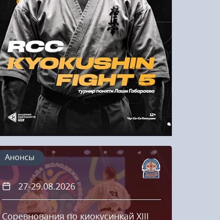
Напомнить пароль
Регистрация
Анонсы
27-29.08.2026
20
Соревнования по киокусинкай XIII
Кубок