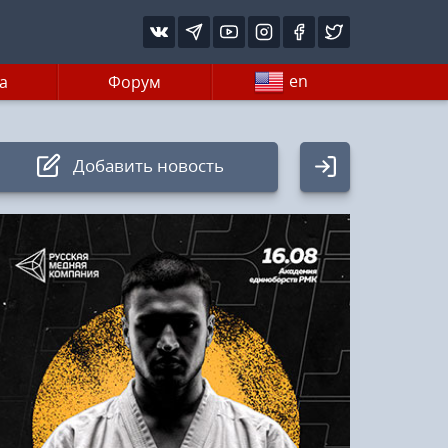
en
а
Форум
Добавить новость
Авторизация
Логин:
Пароль
Войти