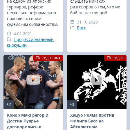
на одном из японских
слышать никаких
турниров, рефери
разговоров о том, что их
несколько неформально
бой не настоящий.
подошёл к своим
31.10.2020
судейским обязанностям.
Бокс
4.01.2021
Профессиональный
киокушин
ВИДЕО MMA
ВИДЕО
+2
+3
Конор МакГрегор и
Хацуо Рояма против
Дастин Пуарье
Филипа Буса на
договорились о
Абсолютном