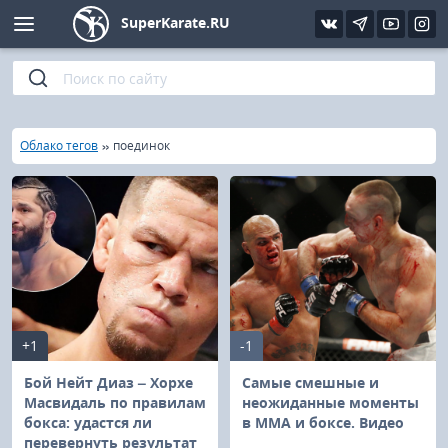
SuperKarate.RU
Киокушинкай
Фото
Интервью
Уроки каратэ
Кёкусин (IFK)
Видео
Статьи
Файлы
»
»
Главная
Облако тегов
поединок
Шинкиокушинкай
Библиотека
Кекусин-кан
Кикбоксинг и K-1
Бокс
+1
-1
UFC и MMA
Бой Нейт Диаз – Хорхе
Самые смешные и
Масвидаль по правилам
неожиданные моменты
бокса: удастся ли
в ММА и боксе. Видео
Муай тай
перевернуть результат