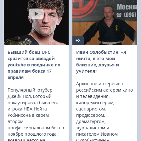
+8
Бывший боец UFC
Иван Охлобыстин: «Я
сразится со звездой
ничто, я это мои
youtube в поединке по
близкие, друзья и
правилам бокса 17
учителя»
апреля
Архивное интервью с
Популярный ютубер
российским актёром кино
Джейк Пол, который
и телевидения,
нокаутировал бывшего
кинорежиссёром,
игрока НБА Нейта
сценаристом,
Робинсона в своем
продюсером,
втором
драматургом,
профессиональном бою в
журналистом и
ноябре прошлого года,
писателем Иваном
возвращается на
Охлобыстиным.