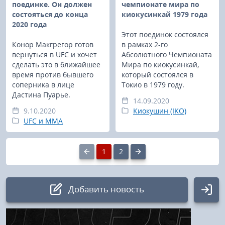
поединке. Он должен
чемпионате мира по
состояться до конца
киокусинкай 1979 года
2020 года
Этот поединок состоялся
Конор Макгрегор готов
в рамках 2-го
вернуться в UFC и хочет
Абсолютного Чемпионата
сделать это в ближайшее
Мира по киокусинкай,
время против бывшего
который состоялся в
соперника в лице
Токио в 1979 году.
Дастина Пуарье.
14.09.2020
9.10.2020
Киокушин (IKO)
UFC и MMA
1
2
Добавить новость
Авторизация