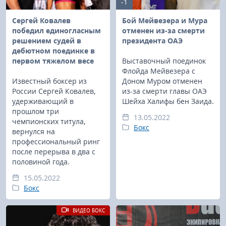
-1
Сергей Ковалев
Бой Мейвезера и Мура
победил единогласным
отменен из-за смерти
решением судей в
президента ОАЭ
дебютном поединке в
первом тяжелом весе
Выставочный поединок
Флойда Мейвезера с
Известный боксер из
Доном Муром отменен
России Сергей Ковалев,
из-за смерти главы ОАЭ
удерживающий в
Шейха Халифы бен Заида.
прошлом три
13.05.2022
чемпионских титула,
Бокс
вернулся на
профессиональный ринг
после перерыва в два с
половиной года.
15.05.2022
Бокс
ВИДЕО БОКС