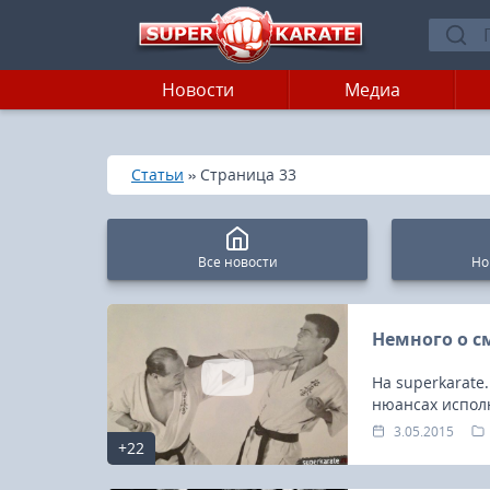
Новости
Медиа
»
»
Главная
Статьи
Страница 33
Все новости
Но
Немного о с
На superkarate
нюансах исполн
3.05.2015
+22