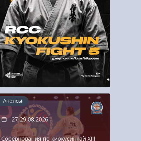
Напомнить пароль
Регистрация
Анонсы
27-29.08.2026
20
Соревнования по киокусинкай XIII
Кубок