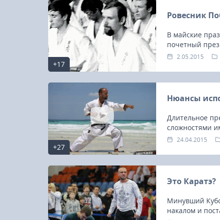
Ровесник П
В майские пра
почетный през
Игнатов.
2.05.2015
+17
Нюансы испо
Длительное пр
сложностями и
24.04.2015
+27
Это Каратэ?
23-25.10.2026
Минувший Кубо
накалом и пост
Spanish Autumn Camp 2026