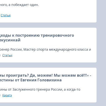
ого, а побеждает один.
Статьи
ходы к построению тренировочного
кекусинкай
енер России, Мастер спорта международного класса и
менов олимпийской сборной Евгений Головихин
Статьи
опытом, с читателями нашего сайта
e.ru, в статье посвященной научному построению
 процесса в кекусинкай.
ы проиграть? Да, можем! Мы можем всё!!!» -
истины от Евгения Головихина
ины от Заслуженного тренера России, а когда-то
х изобретательных бойцов киокушина, Евгения
Каратэ