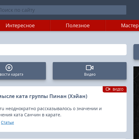
Интересное
Полезное
Мастер
вости каратэ
Видео
ВИДЕО
мысле ката группы Пинан (Хэйан)
.ru неоднократно рассказывалось о значении и
ения ката Санчин в карате.
Статьи