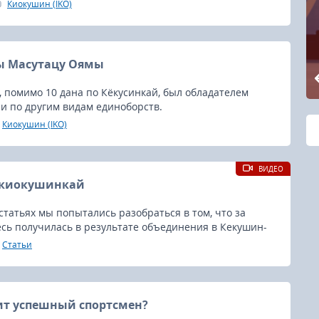
Киокушин (IKO)
ы Масутацу Оямы
 помимо 10 дана по Кёкусинкай, был обладателем
и по другим видам единоборств.
Киокушин (IKO)
ВИДЕО
в киокушинкай
татьях мы попытались разобраться в том, что за
сь получилась в результате объединения в Кекушин-
ных методов Сюри-тэ и Наха-тэ, попытались сравнить
Статьи
о-рю и разобраться в нюансах исполнения стойки
ит успешный спортсмен?