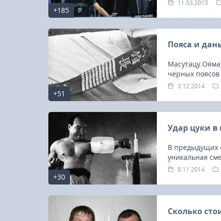
11.03.2015
+185
Пояса и дан
Масутацу Ояма,
черных поясов 
3.12.2014
+51
Удар цуки 
В предыдущих с
уникальная сме
рю тренировоч
8.11.2014
+30
Кекушин и Сит
киба-дачи.
Сколько сто