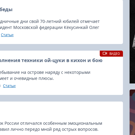
обеды
здничные дни свой 70-летний юбилей отмечает
идент Московской федерации Кёкусинкай Олег
Статьи
ВИДЕО
лнения техники ой-цуки в кихон и бою
ебывание на острове наряду с некоторыми
меет и очевидные плюсы.
Статьи
16.08.2026
к России отличался особенным эмоциональным
авил лично передо мной ряд острых вопросов.
RCC Kyokushin Fight 5