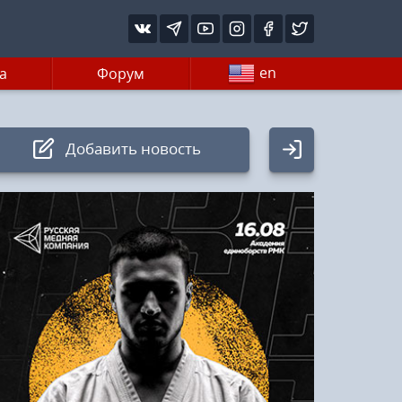
en
а
Форум
Добавить новость
Авторизация
Логин:
Пароль
Войти