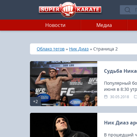
Новости
Медиа
»
»
»
Главная
Облако тегов
Ник Диаз
Страница 2
Судьба Ника
Популярный бое
июня в 8:30 ут
30.05.2018
+2
Ник Диаз ар
В прошедший че