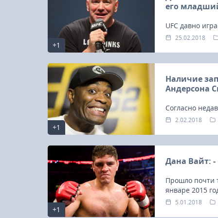
его младши
UFC давно игра
которых помня
25.02.2018
+1
Наличие зап
Андерсона 
Согласно неда
Андерсон Силь
2.02.2018
+1
– синтетическ
средство.
Дана Вайт: 
Прошло почти т
январе 2015 го
5.01.2018
+1