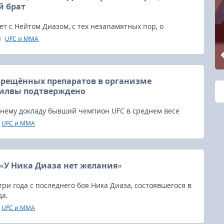
й брат
ет с Нейтом Диазом, с тех незапамятных пор, о
т только поклонники ветерана MMA.
UFC и MMA
рещённых препаратов в организме
Силвы подтверждено
внему докладу бывший чемпион UFC в среднем весе
ва дал положительный результат на метилтестостерон
UFC и MMA
ий тестостерон и неопределенное мочегонное
- «У Ника Диаза нет желания»
ри года с последнего боя Ника Диаза, состоявшегося в
да.
UFC и MMA