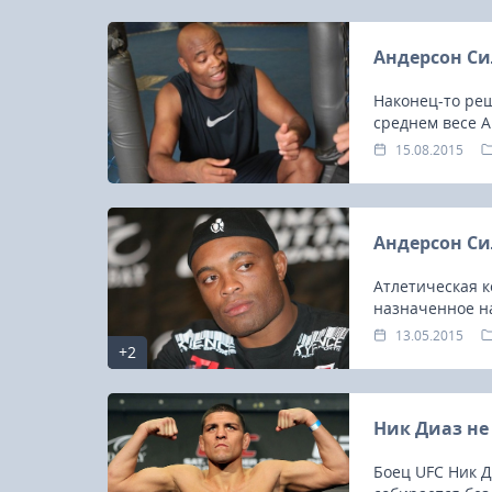
Андерсон Си
Наконец-то ре
среднем весе 
15.08.2015
Андерсон Си
Атлетическая к
назначенное н
запрещенных п
13.05.2015
+2
Ник Диаз не
Боец UFC Ник Д