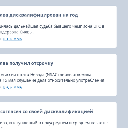
лва дисквалифицирован на год
шилась дальнейшая судьба бывшего чемпиона UFC в
Андерсона Силвы.
UFC и MMA
лва получил отсрочку
омиссия штата Невада (NSAC) вновь отложила
а 15 мая слушание дела относительно употребления
репаратов Андерсоном Силвой.
UFC и MMA
 согласен со своей дисквалификацией
иаз, выступающий в полусреднем и среднем весах не