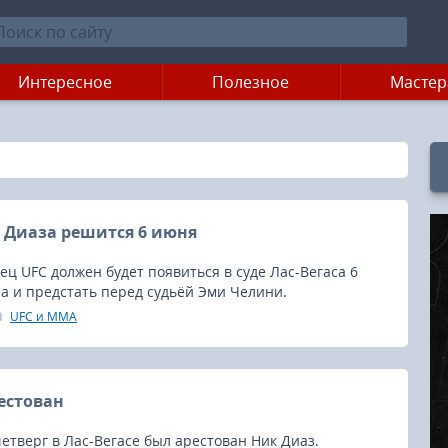
Интересное
Полезное
Мастер
 Диаза решится 6 июня
ц UFC должен будет появиться в суде Лас-Вегаса 6
ра и предстать перед судьёй Эми Челини.
UFC и MMA
естован
тверг в Лас-Вегасе был арестован Ник Диаз.