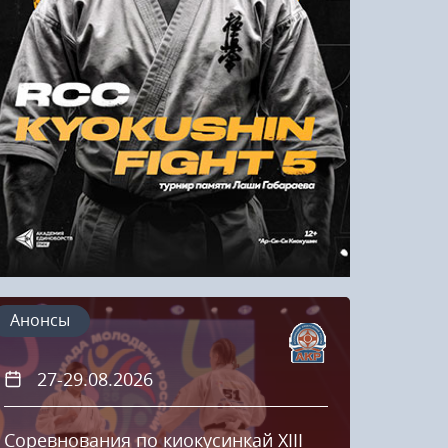
Напомнить пароль
Регистрация
Анонсы
27-29.08.2026
20
Соревнования по киокусинкай XIII
Кубок