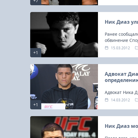
+7
Ник Диаз ул
Ранее сообщало
обвинение Спо
Диазом мариху
15.03.2012
+1
Адвокат Диа
определени
Адвокат Ника 
комиссии штат
14.03.2012
+1
Strikeforce ди
Ник Диаз м