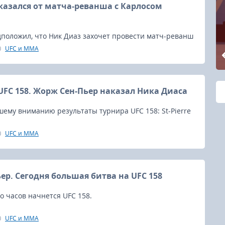
казался от матча-реванша с Карлосом
положил, что Ник Диаз захочет провести матч-реванш
 Кондита, Кондит был готов к бою, но вот сам Диаз, как
UFC и MMA
е думал прерывать свое добровольное отлучение от
UFC 158. Жорж Сен-Пьер наказал Ника Диаса
ему вниманию результаты турнира UFC 158: St-Pierre
UFC и MMA
ер. Сегодня большая битва на UFC 158
о часов начнется UFC 158.
UFC и MMA