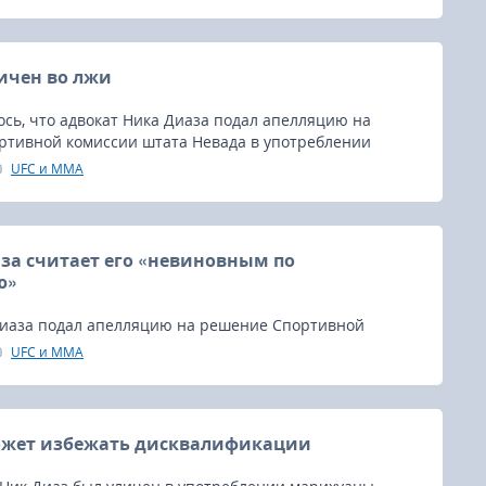
ичен во лжи
сь, что адвокат Ника Диаза подал апелляцию на
ртивной комиссии штата Невада в употреблении
аны.
UFC и MMA
за считает его «невиновным по
ю»
Диаза подал апелляцию на решение Спортивной
а Невада о применении против экс-чемпиона
UFC и MMA
сциплинарных мер.
ожет избежать дисквалификации