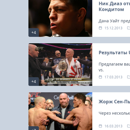
Ник Диаз от
Кондитом
Дана Уайт пред
против Карлоса
15.12.2013
+4
оказалось, и н
октагона.
Результаты 
Предлагаем ваш
vs.
17.03.2013
+4
Жорж Сен-Пь
Через нескольк
16.03.2013