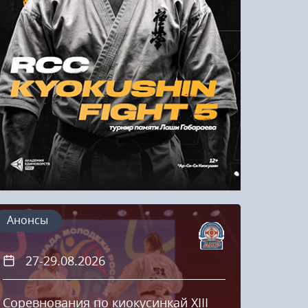
Напомнить пароль
Регистрация
Анонсы
27-29.08.2026
20
Соревнования по киокусинкай XIII
Кубок