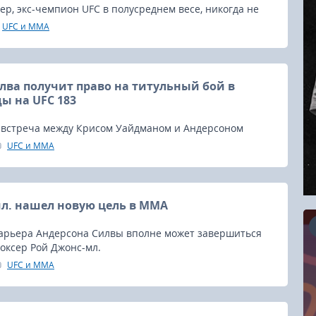
р, экс-чемпион UFC в полусреднем весе, никогда не
о резко негативного отношения к запрещенным
UFC и MMA
ММА.
лва получит право на титульный бой в
ы на UFC 183
я встреча между Крисом Уайдманом и Андерсоном
ожет стать реальностью.
UFC и MMA
л. нашел новую цель в ММА
 карьера Андерсона Силвы вполне может завершиться
боксер Рой Джонс-мл.
UFC и MMA
16.08.2026
RCC Kyokushin Fight 5