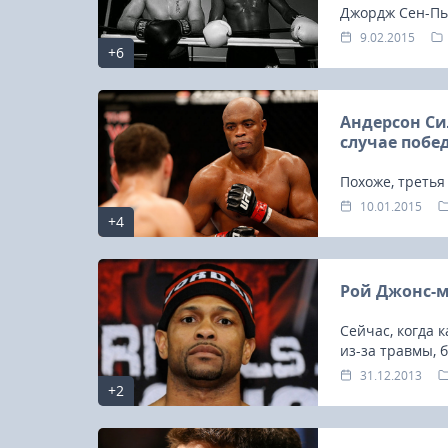
Джордж Сен-Пье
скрывал своег
9.02.2015
+6
препаратам в 
Андерсон Си
случае побед
Похоже, треть
Силва вполне м
10.01.2015
+4
Рой Джонс-м
Сейчас, когда
из-за травмы, 
31.12.2013
23-25.10.2026
+2
Spanish Autumn Camp 2026