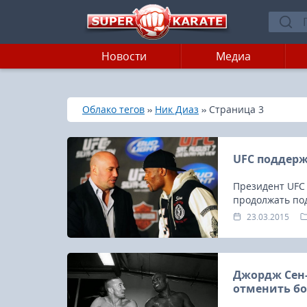
Новости
Медиа
»
»
»
Главная
Облако тегов
Ник Диаз
Страница 3
UFC поддерж
Президент UFC 
продолжать по
Силву.
23.03.2015
Джордж Сен-
отменить бо