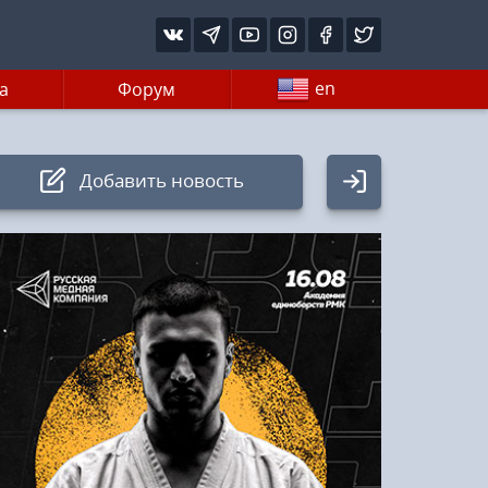
en
а
Форум
Добавить новость
Авторизация
Логин:
Пароль
Войти