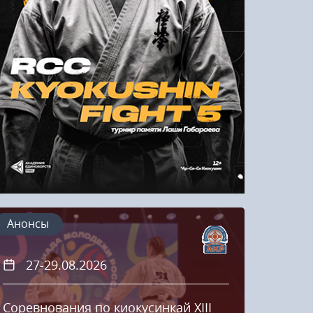
Напомнить пароль
Регистрация
Анонсы
27-29.08.2026
20
Соревнования по киокусинкай XIII
Кубок