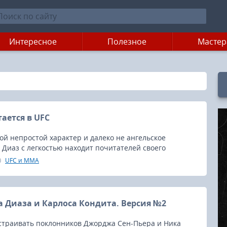
Интересное
Полезное
Мастер
ается в UFC
ой непростой характер и далеко не ангельское
 Диаз с легкостью находит почитателей своего
водство UFC – в их числе.
UFC и MMA
 Диаза и Карлоса Кондита. Версия №2
сстраивать поклонников Джорджа Сен-Пьера и Ника