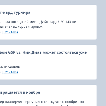
йт-кард турнира
, но за последний месяц файт-кард UFC 143 не
чительных корректировок.
UFC и MMA
Бой GSP vs. Ник Диаз может состояться уже
исти сильны.
UFC и MMA
звращается в ноябре
р планирует вернуться в клетку уже в ноябре этого