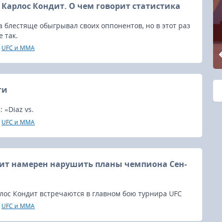
. Карлос Кондит. О чем говорит статистика
а блестяще обыгрывал своих оппонентов, но в этот раз
 так.
UFC и MMA
ги
 «Diaz vs.
UFC и MMA
ит намерен нарушить планы чемпиона Сен-
лос Кондит встречаются в главном бою турнира UFC
чером, и все же львиная доля внимания прессы и
UFC и MMA
тся сейчас противостоянию Сен-Пьера и Диаза.