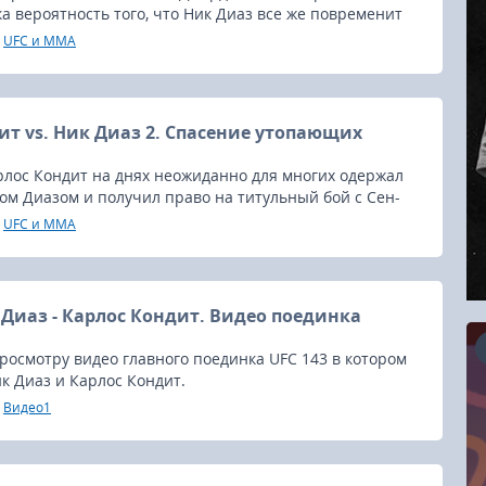
ка вероятность того, что Ник Диаз все же повременит
 с боями, а заявление его тренера Цезаря Грейси было
UFC и MMA
м о том, что при всем желании и без дополнительной
ивации, Ник все же отказывается от поединка с
итом.
ит vs. Ник Диаз 2. Спасение утопающих
рлос Кондит на днях неожиданно для многих одержал
ом Диазом и получил право на титульный бой с Сен-
UFC и MMA
 Диаз - Карлос Кондит. Видео поединка
росмотру видео главного поединка UFC 143 в котором
к Диаз и Карлос Кондит.
Видео1
16.08.2026
RCC Kyokushin Fight 5