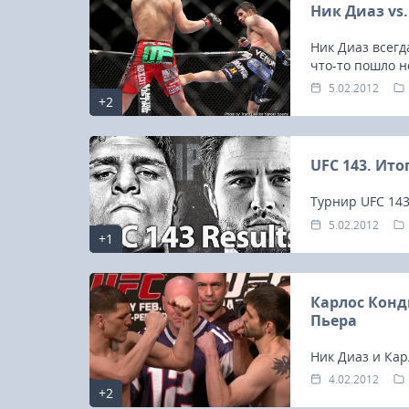
Ник Диаз vs
Ник Диаз всегд
что-то пошло не
5.02.2012
+2
UFC 143. Ито
Турнир UFC 143:
5.02.2012
+1
Карлос Конд
Пьера
Ник Диаз и Кар
143 сегодня ве
4.02.2012
+2
публики достае