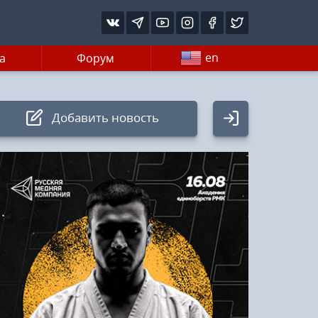
en
а
Форум
Добавить новость
Авторизация
Логин:
Пароль
Войти