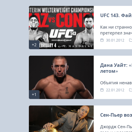
UFC 143. Фа
Как ни странно
претерпел зна
30.01.2012
+2
Дана Уайт: «
летом»
Объятия ненав
22.01.2012
+1
Сен-Пьер во
Джордж Сен-Пье