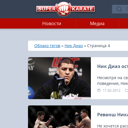
Новости
Медиа
»
»
»
Главная
Облако тегов
Ник Диаз
Страница 4
Ник Диаз ост
Несмотря на св
поведение, Ник
таланта, и руко
11.02.2012
Реванш Ника
Не хочется ра