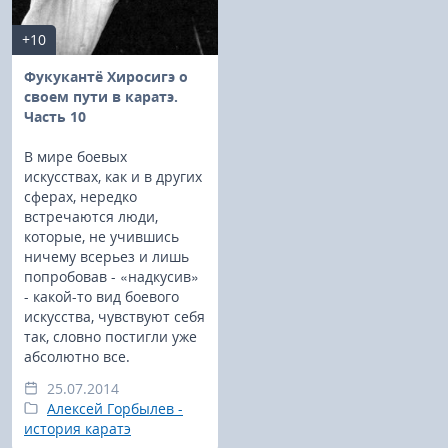
+10
Фукукантё Хиросигэ о
своем пути в каратэ.
Часть 10
В мире боевых
искусствах, как и в других
сферах, нередко
встречаются люди,
которые, не учившись
ничему всерьез и лишь
попробовав - «надкусив»
- какой-то вид боевого
искусства, чувствуют себя
так, словно постигли уже
абсолютно все.
25.07.2014
Алексей Горбылев -
история каратэ