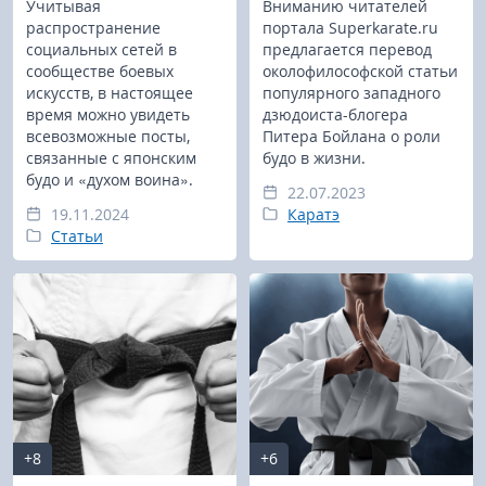
Учитывая
Вниманию читателей
распространение
портала Superkarate.ru
социальных сетей в
предлагается перевод
сообществе боевых
околофилософской статьи
искусств, в настоящее
популярного западного
время можно увидеть
дзюдоиста-блогера
всевозможные посты,
Питера Бойлана о роли
связанные с японским
будо в жизни.
будо и «духом воина».
22.07.2023
19.11.2024
Каратэ
Статьи
+8
+6