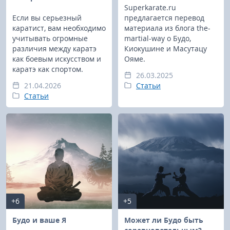
Superkarate.ru
Если вы серьезный
предлагается перевод
каратист, вам необходимо
материала из блога the-
учитывать огромные
martial-way о Будо,
различия между каратэ
Киокушине и Масутацу
как боевым искусством и
Ояме.
каратэ как спортом.
26.03.2025
21.04.2026
Статьи
Статьи
+6
+5
Будо и ваше Я
Может ли Будо быть