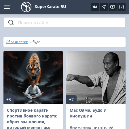
SuperKarate.RU
Киокушинкай
Фото
Интервью
Уроки каратэ
Кёкусин (IFK)
Видео
Статьи
Файлы
»
»
Главная
Облако тегов
будо
Шинкиокушинкай
Библиотека
Кекусин-кан
Кикбоксинг и K-1
Бокс
+3
+7
UFC и MMA
Спортивное каратэ
Мас Ояма, Будо и
против боевого каратэ:
Киокушин
образ мышления,
Муай тай
который меняет все
Вниманию читателей