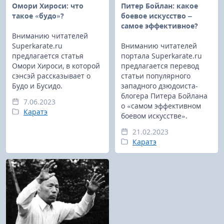
Омори Хироси: что
Питер Бойлан: какое
такое «будо»?
боевое искусство –
самое эффективное?
Вниманию читателей
Superkarate.ru
Вниманию читателей
предлагается статья
портала Superkarate.ru
Омори Хироси, в которой
предлагается перевод
сэнсэй рассказывает о
статьи популярного
Будо и Бусидо.
западного дзюдоиста-
блогера Питера Бойлана
7.06.2023
о «самом эффективном
Каратэ
боевом искусстве».
21.02.2023
Каратэ