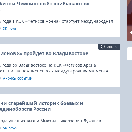
Битвы Чемпионов 8» прибывают во
к
5 года в КСК «Фетисов Арена» стартует международная
еча «Сборная России - сборная Мира» «Битвы
SK-news
участники поединков уже прибывают во Владивосток.
АНОНС
ионов 8» пройдет во Владивостоке
5 года во Владивостоке на КСК «Фетисов Арена»
ет «Битва Чемпионов 8» - Международная матчевая
ая России - Сборная Мира».
Анонсы событий
ни старейший историк боевых и
единоборств России
 года ушел из жизни Михаил Николаевич Лукашев
03/08/2014), старейший историк боевых и спортивных
SK-news