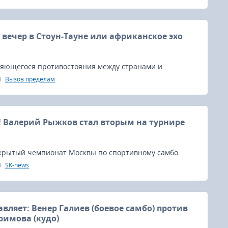
ссии, человек, сделавший чрезвычайно много для
тории российского спорта и рукопашного боя, а в
истории самбо.
вечер в Стоун-Тауне или африканское эхо
ряющегося противостояния между странами и
олжаем исследовать культурные и спортивные связи
Вызов пределам
 и школами единоборств.
 Валерий Рыжков стал вторым на турнире
крытый чемпионат Москвы по спортивному самбо
в.
SK-news
вляет: Венер Галиев (боевое самбо) против
имова (кудо)