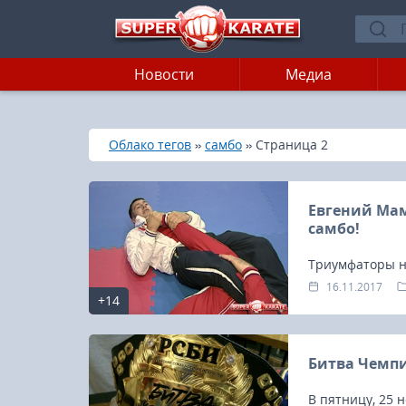
Новости
Медиа
»
»
»
Главная
Облако тегов
самбо
Страница 2
Евгений Мам
самбо!
Триумфаторы н
Альсим Черноск
16.11.2017
+14
чемпионскую э
Битва Чемпи
В пятницу, 25 