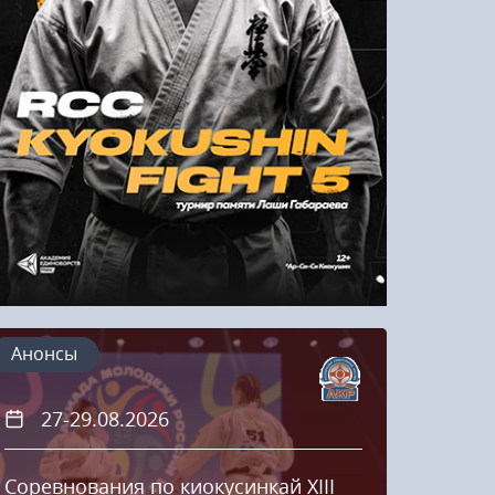
Напомнить пароль
Регистрация
Анонсы
27-29.08.2026
20
Соревнования по киокусинкай XIII
Кубок