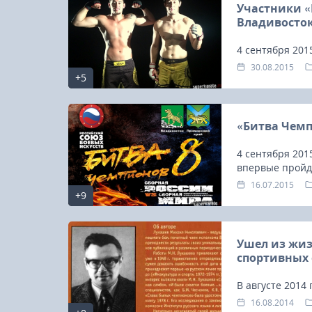
Участники «
Владивосто
4 сентября 201
матчевая встр
30.08.2015
+5
Чемпионов 8», 
«Битва Чемп
4 сентября 201
впервые пройд
встреча «Сборн
16.07.2015
+9
Ушел из жиз
спортивных 
В августе 2014
(27/12/1926 – 
16.08.2014