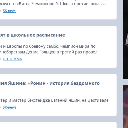
искусств «Битва Чемпионов 9: Школа против школы».
SK-news
ят в школьное расписание
и и Европы по боевому самбо, чемпион мира по
ноборствам Денис Гольцов в третий раз провел
самбо, который прошел в самой большой 93-й школе в
UFC и MMA
ге.
ия Яшина: «Ронин - история бездомного
тер и мастер бэкстейджа Евгений Яшин, на фестивале
но в Тольяти завоевал очередную награду за
SK-news
16.08.2026
 фильм: «Ронин - история бездомного бойца».
RCC Kyokushin Fight 5