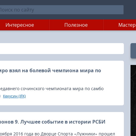
Интересное
Полезное
Мастер
ро взял на болевой чемпиона мира по
едавнего сочинского чемпионата мира по самбо
улов и Владимир Балыков передали, так сказать,
Кекусин (IFK)
стафетную палочку своему земляку Ивану Тумашеву.
онов 9. Лучшее событие в истории РСБИ
ноября 2016 года во Дворце Спорта «Лужники» прошел