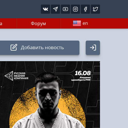
en
а
Форум
Добавить новость
Авторизация
Логин:
Пароль
Войти