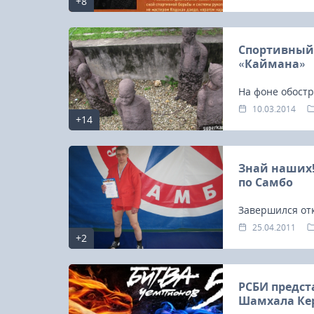
+8
единоборств Ро
воссоздания ис
особенности – 
Спортивный 
«Каймана»
На фоне обост
народами прод
10.03.2014
+14
между стилями
Знай наших!
по Самбо
Завершился от
среди ветерано
25.04.2011
+2
РСБИ предста
Шамхала Кер