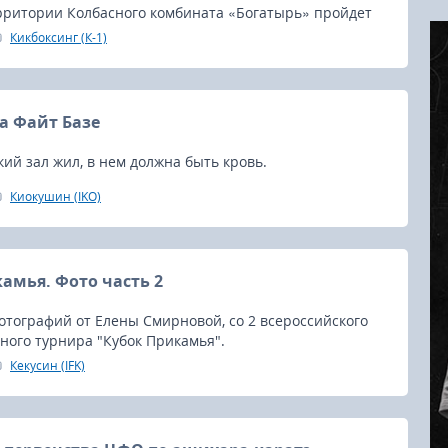
ерритории Колбасного комбината «Богатырь» пройдет
льная показательная тренировка знаменитого в мире
Кикбоксинг (К-1)
ого стиля россиянина Сергея Харитонова.
а Файт Базе
ий зал жил, в нем должна быть кровь.
Киокушин (IKO)
камья. Фото часть 2
отографий от Елены Смирновой, со 2 всероссийского
ного турнира "Кубок Прикамья".
Кекусин (IFK)