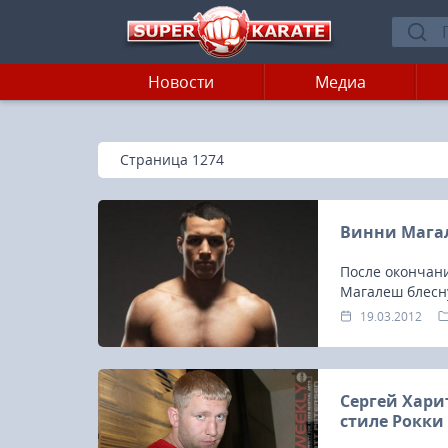
Новости
Медиа
»
Главная
Страница 1274
Винни Магал
После окончани
Магалеш блесн
первый бой в U
19.03.2012
Сергей Хари
стиле Рокки