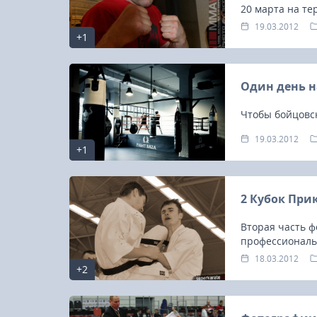
20 марта на т
самая оригина
19.03.2012
+1
бойца смешанн
Один день н
Чтобы бойцовск
19.03.2012
+1
2 Кубок При
Вторая часть ф
профессиональ
18.03.2012
+2