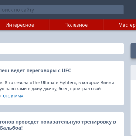
Интересное
Полезное
Мастер
еш ведет переговоры с UFC
я 8-го сезона «The Ultimate Fighter», в котором Винни
ул навыками в джиу-джицу, боец проиграл свой
FC и быстро потерял место в организации.
UFC и MMA
тонов проведет показательную тренировку в
 Бальбоа!