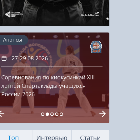
Анонсы
27-29.08.2026
20
Соревнования по киокусинкай XIII
Кубок
летней Спартакиады учащихся
России 2026
Топ
Интервью
Статьи