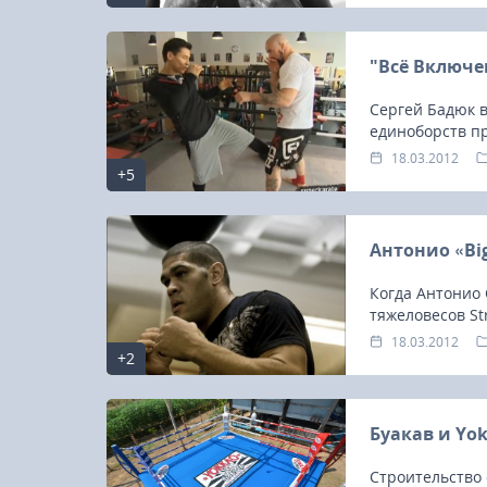
"Всё Включе
Сергей Бадюк 
единоборств п
18.03.2012
+5
Антонио «Bi
Когда Антонио
тяжеловесов St
18.03.2012
+2
Буакав и Yo
Строительство 