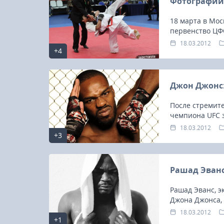
Фотографии 
18 марта в Мос
первенство ЦФ
18.03.2012
+4
Джон Джонс:
23-25.10.2026
После стремите
чемпиона UFC 
Spanish Autumn Camp 2026
для того, чтоб
18.03.2012
+3
Рашад Эванс
Рашад Эванс, э
Джона Джонса,
выступит одним
18.03.2012
+1