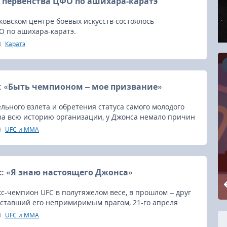
первенства ЦФО по ашихара-каратэ
ковском центре боевых искусств состоялось
О по ашихара-каратэ.
Каратэ
 «Быть чемпионом – мое призвание»
16.08.2026
льного взлета и обретения статуса самого молодого
за всю историю организации, у Джонса немало причин
RCC Kyokushin Fight 5
ы и 3-я защита титула прошла успешно.
UFC и MMA
: «Я знаю настоящего Джонса»
кс-чемпион UFC в полутяжелом весе, в прошлом – друг
 ставший его непримиримым врагом, 21-го апреля
 из участников главного боя UFC 145 в Атланте.
UFC и MMA