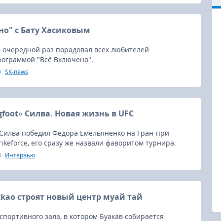
но" с Бату Хасиковым
в очередной раз порадовал всех любителей
рограммой "Всё Включено".
SK-news
gfoot» Силва. Новая жизнь в UFC
 Силва победил Федора Емельяненко на Гран-при
rikeforce, его сразу же назвали фаворитом турнира.
Интервью
kkao строят новый центр муай тай
спортивного зала, в котором Буакав собирается