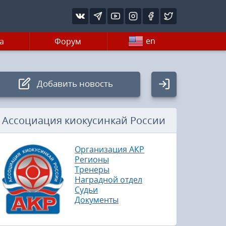
en
а
Форум
Добавить новость
Авторизация
Ассоциация киокусинкай России
Логин:
Организация АКР
Регионы
Тренеры
Пароль
Наградной отдел
Судьи
Документы
Войти