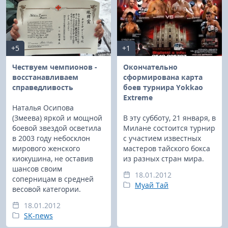
+5
+1
Чествуем чемпионов -
Окончательно
восстанавливаем
сформирована карта
справедливость
боев турнира Yokkao
Extreme
Наталья Осипова
(Змеева) яркой и мощной
В эту субботу, 21 января, в
боевой звездой осветила
Милане состоится турнир
в 2003 году небосклон
с участием известных
мирового женского
мастеров тайского бокса
киокушина, не оставив
из разных стран мира.
шансов своим
18.01.2012
соперницам в средней
Муай Тай
весовой категории.
18.01.2012
SK-news