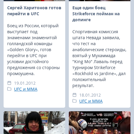
Сергей Харитонов готов
Еще один боец
перейти в UFC
Strikeforce пойман на
допинге
Боец из России, который
выступает под
Спортивная комиссия
знаменами знаменитой
штата Невада заявила,
голландской команды
что тест на
«Golden Glory», готов
анаболические стероиды,
перейти в UFC при
взятый у Мухаммада
условии достойного
"King Мо" Лаваль перед
предложения со стороны
турниром Strikeforce
промоушена.
«Rockhold vs Jardine», дал
положительный
19.01.2012
результат.
UFC и MMA
18.01.2012
UFC и MMA