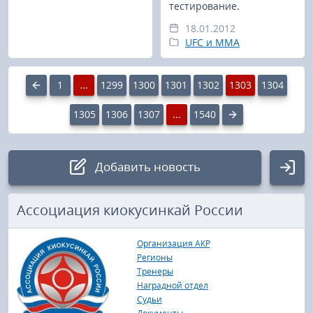
тестирование.
18.01.2012
UFC и MMA
1
...
1299
1300
1301
1302
1303
1304
1305
1306
1307
...
1540
Добавить новость
Авторизация
Ассоциация киокусинкай России
Логин:
Организация АКР
Регионы
Тренеры
Наградной отдел
Пароль
Судьи