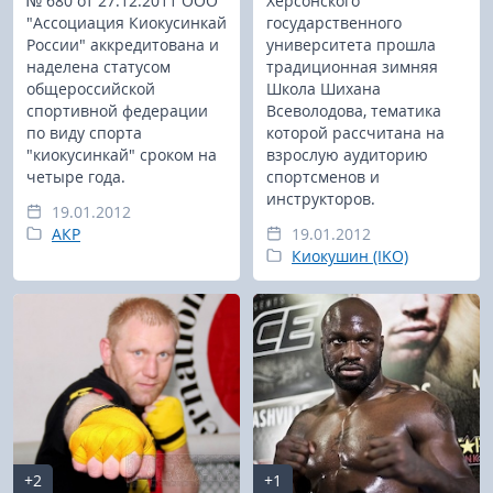
№ 680 от 27.12.2011 ООО
Херсонского
"Ассоциация Киокусинкай
государственного
России" аккредитована и
университета прошла
наделена статусом
традиционная зимняя
общероссийской
Школа Шихана
спортивной федерации
Всеволодова, тематика
по виду спорта
которой рассчитана на
"киокусинкай" сроком на
взрослую аудиторию
четыре года.
спортсменов и
инструкторов.
19.01.2012
АКР
19.01.2012
Киокушин (IKO)
+2
+1