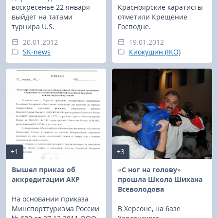
воскресенье 22 января
Красноярские каратисты
выйдет на татами
отметили Крещение
турнира U.S.
Господне.
20.01.2012
19.01.2012
SK-news
Киокушин (IKO)
+1
+3
Вышел приказ об
«С ног на голову»
аккредитации АКР
прошла Школа Шихана
Всеволодова
На основании приказа
Минспорттуризма России
В Херсоне, на базе