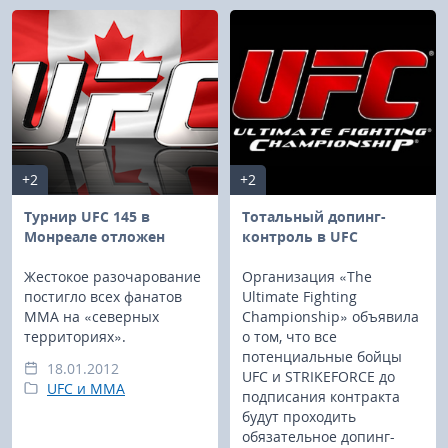
+2
+2
Турнир UFC 145 в
Тотальный допинг-
Монреале отложен
контроль в UFC
Жестокое разочарование
Организация «The
постигло всех фанатов
Ultimate Fighting
ММА на «северных
Championship» объявила
территориях».
о том, что все
потенциальные бойцы
18.01.2012
UFC и STRIKEFORCE до
UFC и MMA
подписания контракта
будут проходить
обязательное допинг-