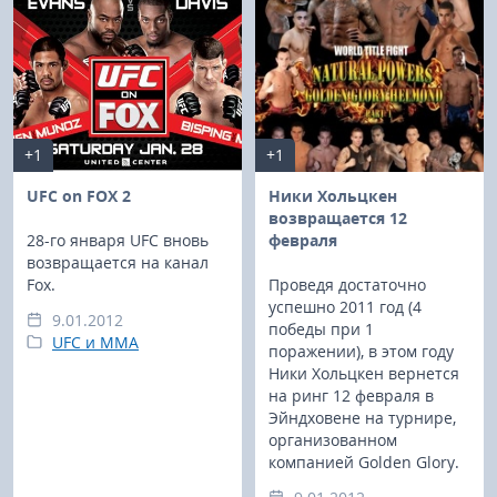
+1
+1
UFC on FOX 2
Ники Хольцкен
возвращается 12
28-го января UFC вновь
февраля
возвращается на канал
Fox.
Проведя достаточно
успешно 2011 год (4
9.01.2012
победы при 1
UFC и MMA
поражении), в этом году
Ники Хольцкен вернется
на ринг 12 февраля в
Эйндховене на турнире,
организованном
компанией Golden Glory.