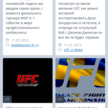
половиной недели мы
Несмотря на явное
увидим самое яркое, с
желание UFC как можно
момента финального
активней
турнира WGP K-1,
эксплуатировать Дэна
событие в мире
Хендерсона в октагоне, в
профессионального
очереди на титульный
кикбоксинга.
бой с Джоном Джонсом он
все же не будет первым.
11.01.2012
Кикбоксинг (К-1)
11.01.2012
UFC и MMA
+1
+1