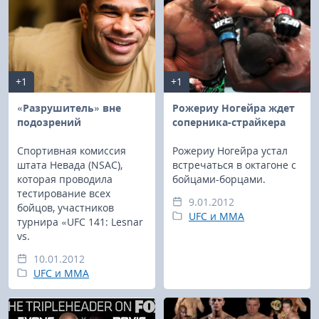
+1
+1
«Разрушитель» вне
Рожериу Ногейра ждет
подозрений
соперника-страйкера
Спортивная комиссия
Рожериу Ногейра устал
штата Невада (NSAC),
встречаться в октагоне с
которая проводила
бойцами-борцами.
тестирование всех
9.01.2012
бойцов, участников
UFC и MMA
турнира «UFC 141: Lesnar
vs.
10.01.2012
UFC и MMA