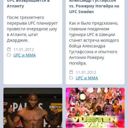
UFC возвращается в
Александр Густафссон
Атланту
vs. Рожериу Ногейра на
UFC Sweden
После трехлетнего
перерыва UFC планирует
Как и было предсказано,
провести очередное шоу
главным поединком
в Атланте, штат
турнира UFC в Швеции
Джорджия.
станет встреча молодого
бойца Александра
11.01.2012
Густафссона и опытного
UFC и MMA
Антонио Рожериу
Ногейра.
11.01.2012
UFC и MMA