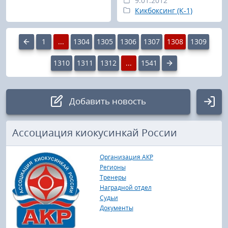
9.01.2012
Кикбоксинг (К-1)
1
...
1304
1305
1306
1307
1308
1309
1310
1311
1312
...
1541
Добавить новость
Авторизация
Ассоциация киокусинкай России
Логин:
Организация АКР
Регионы
Тренеры
Наградной отдел
Пароль
Судьи
Документы