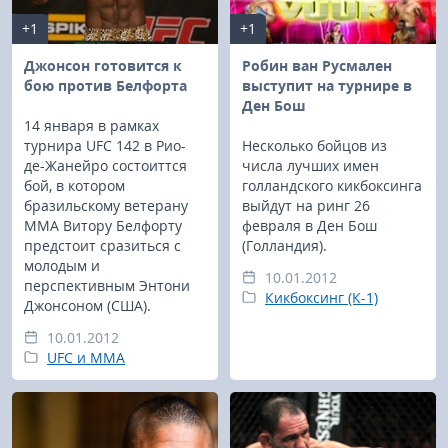
+1
+1
Джонсон готовится к
Робин ван Русмален
бою против Белфорта
выступит на турнире в
Ден Бош
14 января в рамках
турнира UFC 142 в Рио-
Несколько бойцов из
де-Жанейро состоиттся
числа лучших имен
бой, в котором
голландского кикбоксинга
бразильскому ветерану
выйдут на ринг 26
ММА Витору Белфорту
февраля в Ден Бош
предстоит сразиться с
(Голландия).
молодым и
10.01.2012
перспективным Энтони
Кикбоксинг (К-1)
Джонсоном (США).
10.01.2012
UFC и MMA