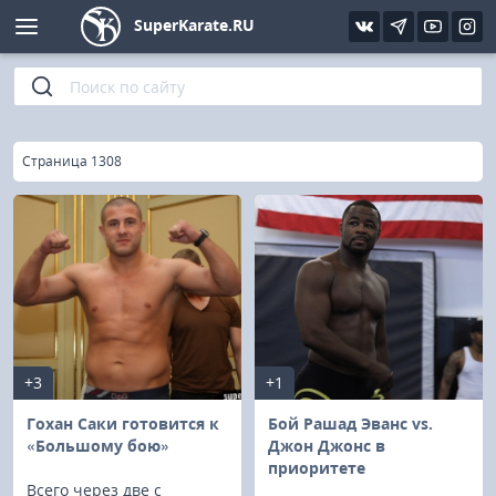
SuperKarate.RU
Киокушинкай
Фото
Интервью
Уроки каратэ
Кёкусин (IFK)
Видео
Статьи
Файлы
»
Главная
Страница 1308
Шинкиокушинкай
Библиотека
Кекусин-кан
Кикбоксинг и K-1
Бокс
+3
+1
UFC и MMA
Гохан Саки готовится к
Бой Рашад Эванс vs.
«Большому бою»
Джон Джонс в
приоритете
Муай тай
Всего через две с