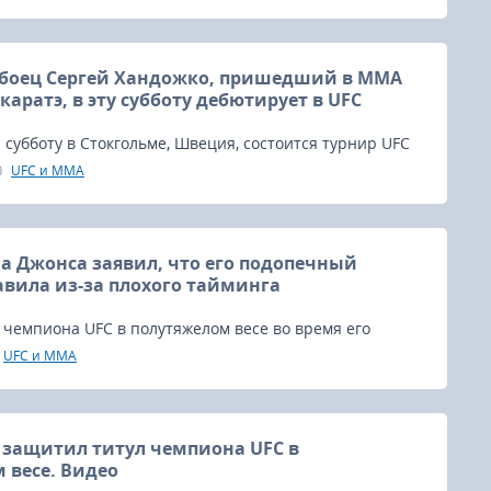
 и их первый бой, который состоялся на турнире UFC
только лучшим боем вечера, но и самым зрелищным
 боец Сергей Хандожко, пришедший в ММА
аратэ, в эту субботу дебютирует в UFC
субботу в Стокгольме, Швеция, состоится турнир UFC
3, в главном поединке которого встретятся Александр
UFC и MMA
нтони Смит, бойцы полутяжёлого веса, совсем недавно
удачи в поединках против короля 205-ти фунтового
на Джонса.
а Джонса заявил, что его подопечный
вила из-за плохого тайминга
чемпиона UFC в полутяжелом весе во время его
ения стала небольшой драмой.
UFC и MMA
защитил титул чемпиона UFC в
 весе. Видео