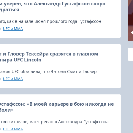
 уверен, что Александр Густафссон скоро
 драться
ого, как в начале июня прошлого года Густафссон
ни Смиту удушающим приёмом в четвёртом раунде
UFC и MMA
рый был главным событием турнира UFC Stockholm, он
м уходе из боёв.
 и Гловер Тексейра сразятся в главном
нира UFC Lincoln
ания UFC объявила, что Энтони Смит и Гловер
тся в главном событии турнира UFC Lincoln, который
UFC и MMA
преля в Линкольне, штат Небраска.
устафссон: «В моей карьере в бою никогда не
боли»
тво сиквелов, матч-реванш Александра Густафссона
жонса не оправдал надежд на то, что станет таким же
UFC и MMA