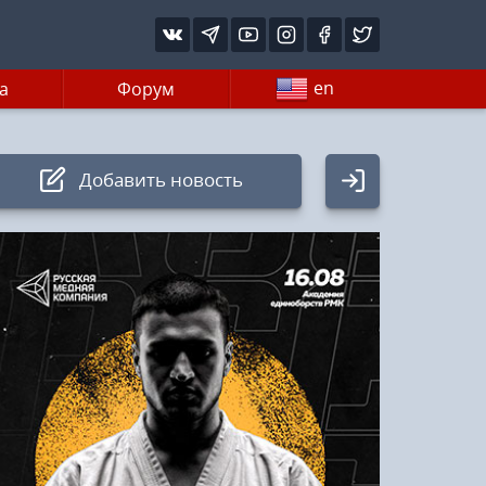
en
а
Форум
Добавить новость
Авторизация
Логин:
Пароль
Войти