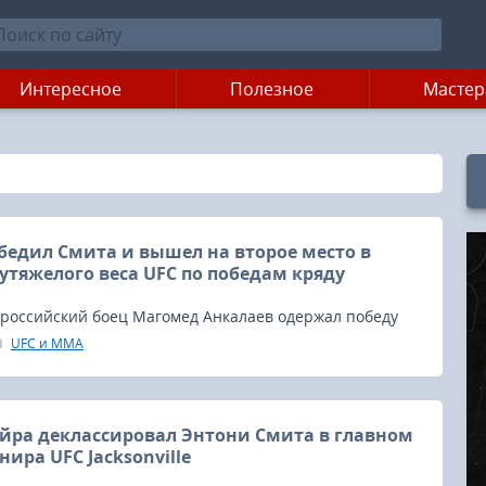
Интересное
Полезное
Мастер
бедил Смита и вышел на второе место в
утяжелого веса UFC по победам кряду
 российский боец Магомед Анкалаев одержал победу
м Энтони Смитом, дело было на турнире UFC 277.
UFC и MMA
ейра деклассировал Энтони Смита в главном
ира UFC Jacksonville