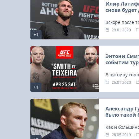
Илир Латифи
снова будет
Вскоре после т
проиграл Энто
29.01.2020
+1
поединка, кото
объявил о свое
Энтони Смит
событии тур
В пятницу комп
Тексейра сразя
26.01.2020
+1
состоится 25 а
Александр Г
было такой 
Как и большинс
против Джона Д
28.05.2019