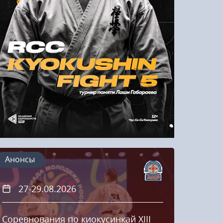
Напомнить пароль
Регистрация
Анонсы
27-29.08.2026
20
Соревнования по киокусинкай XIII
Кубок