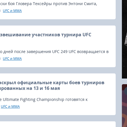
ски боя Гловера Тексейры против Энтони Смита,
лавным событием турнира UFC Jacksonville.
UFC и MMA
взвешивание участников турнира UFC
о дней после завершения UFC 249 UFC возвращается в
урниром UFC Jacksonville, который состоится во
UFC и MMA
тром в четверг по московскому времени.
аскрыл официальные карты боев турниров
ированных на 13 и 16 мая
 Ultimate Fighting Championship готовятся к
 действию в следующие выходные, когда 9 мая во
UFC и MMA
16.08.2026
тся турнир UFC 249.
RCC Kyokushin Fight 5