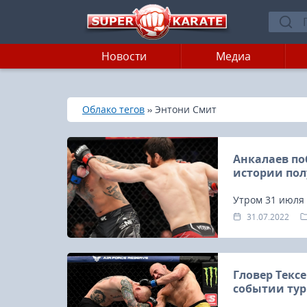
Новости
Медиа
»
»
Главная
Облако тегов
Энтони Смит
Анкалаев по
истории пол
Утром 31 июля
над американце
31.07.2022
Гловер Текс
событии турн