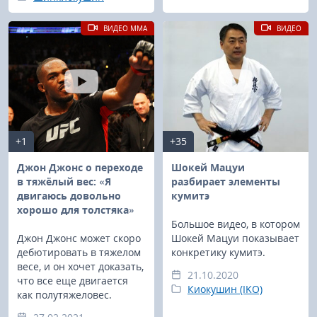
ВИДЕО MMA
ВИДЕО
+1
+35
Джон Джонс о переходе
Шокей Мацуи
в тяжёлый вес: «Я
разбирает элементы
двигаюсь довольно
кумитэ
хорошо для толстяка»
Большое видео, в котором
Джон Джонс может скоро
Шокей Мацуи показывает
дебютировать в тяжелом
конкретику кумитэ.
весе, и он хочет доказать,
21.10.2020
что все еще двигается
Киокушин (IKO)
как полутяжеловес.