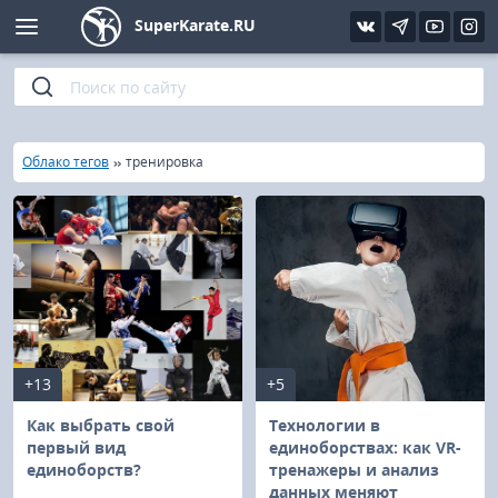
SuperKarate.RU
Киокушинкай
Фото
Интервью
Уроки каратэ
Кёкусин (IFK)
Видео
Статьи
Файлы
»
»
Главная
Облако тегов
тренировка
Шинкиокушинкай
Библиотека
Кекусин-кан
Кикбоксинг и K-1
Бокс
+13
+5
UFC и MMA
Как выбрать свой
Технологии в
первый вид
единоборствах: как VR-
единоборств?
тренажеры и анализ
Муай тай
данных меняют