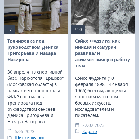
+7
+10
Тренировка под
Сэйко Фудзита: как
руководством Дениса
ниндзя и самураи
Григорьева и Назара
развивали
Насирова
асимметричную работу
тела
30 апреля нв спортивной
базе Парк-отеля "Ершово"
Сэйко Фудзита (10
(Московская область) в
февраля 1898 - 4 января
рамках весенней школы
1966) был выдающимся
ФККР состоялась
японским мастером
тренировка под
боевых искусств,
руководством сенсеев
исследователем и
Дениса Григорьева и
писателем.
Назара Насирова.
22.02.2023
5.05.2023
Каратэ
Шинкиокушин