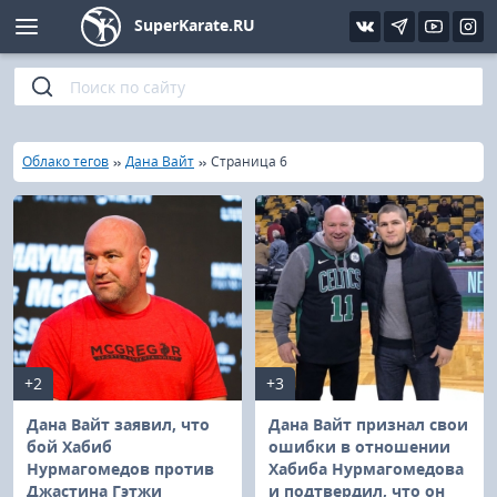
SuperKarate.RU
Киокушинкай
Фото
Интервью
Уроки каратэ
Кёкусин (IFK)
Видео
Статьи
Файлы
»
»
»
Главная
Облако тегов
Дана Вайт
Страница 6
Шинкиокушинкай
Библиотека
Кекусин-кан
Кикбоксинг и K-1
Бокс
+2
+3
UFC и MMA
Дана Вайт заявил, что
Дана Вайт признал свои
бой Хабиб
ошибки в отношении
Нурмагомедов против
Хабиба Нурмагомедова
Муай тай
Джастина Гэтжи
и подтвердил, что он