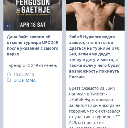
+1
Дана Вайт заявил об
Хабиб Нурмагомедов
отмене турнира UFC 249
заявил, что он готов
после указания с самого
драться на турнире UFC
верха
249, если ему дадут
точную дату и место, а
Турнир UFC 249 отменён.
также если у него будет
возможность покинуть
10.04.2020
Россию
UFC и MMA
Бретт Окамото из ESPN
написал в Twitter: -
«Хабиб Нурмагомедов
заявил, что он никогда не
говорил, что он отказался
от участия в турнире UFC
249, он просто не