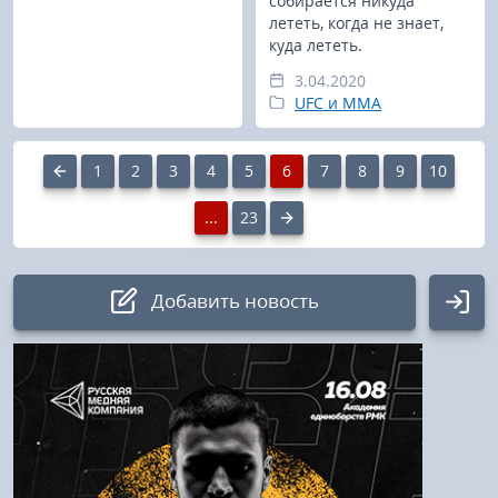
собирается никуда
лететь, когда не знает,
куда лететь.
3.04.2020
UFC и MMA
1
2
3
4
5
6
7
8
9
10
...
23
Добавить новость
Авторизация
Логин: