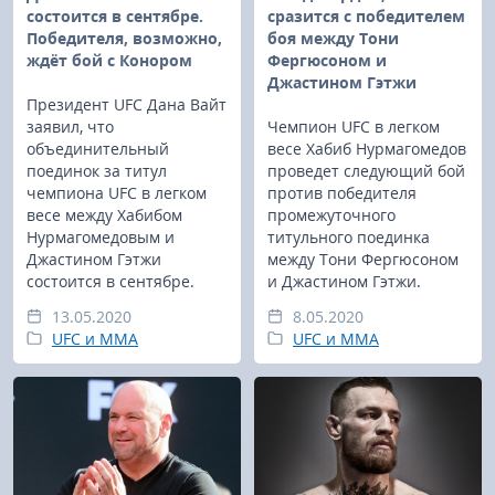
состоится в сентябре.
сразится с победителем
Победителя, возможно,
боя между Тони
ждёт бой с Конором
Фергюсоном и
Джастином Гэтжи
Президент UFC Дана Вайт
заявил, что
Чемпион UFC в легком
объединительный
весе Хабиб Нурмагомедов
поединок за титул
проведет следующий бой
чемпиона UFC в легком
против победителя
весе между Хабибом
промежуточного
Нурмагомедовым и
титульного поединка
Джастином Гэтжи
между Тони Фергюсоном
состоится в сентябре.
и Джастином Гэтжи.
13.05.2020
8.05.2020
UFC и MMA
UFC и MMA