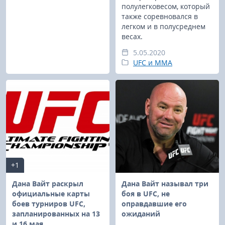
полулегковесом, который
также соревновался в
легком и в полусреднем
весах.
5.05.2020
UFC и MMA
+1
Дана Вайт раскрыл
Дана Вайт называл три
официальные карты
боя в UFC, не
боев турниров UFC,
оправдавшие его
запланированных на 13
ожиданий
и 16 мая