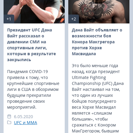
+1
+2
Президент UFC Дана
Дана Вайт объявляет о
Вайт рассказал о
возможности боя
давлении СМИ на
Конора Макгрегора
спортивные лиги,
против Хорхе
которые в результате
Масвидала
закрылись
Это было меньше года
Пандемия COVID-19
назад, когда президент
привела к тому, что
Ultimate Fighting
крупнейшие спортивные
Championship (UFC) Дана
лиги в США в обозримом
Вайт настаивал на том,
будущем прекратили
что один из лучших
проведение своих
бойцов полусреднего
мероприятий.
веса Хорхе Масвидал
является «слишком
6.05.2020
большим», чтобы
UFC и MMA
сражаться с Конором
МакГрегором, бывшим