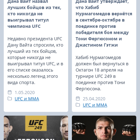
Дана Вайт назвал
Дана Вайт утверждает,
лучших бойцов из тех,
что Хабиб
кто никогда не
Нурмагомедов вернётся
выигрывал титул
в сентябре-октябре в
чемпиона UFC
поединке против
победителя боя между
Недавно президента UFC
Тони Фергюсоном и
Дану Вайта спросили, кто
Джастином Гэтжи
лучший из тех бойцов,
которые никогда не
Хабиб Нурмагомедов
выигрывал титул UFC, и в
должен был вернуться в
его списке оказалось
Октагон 18 апреля на
несколько легенд этого
турнире UFC 249 в
вида спорта.
поединке против Тони
Фергюсона.
1.05.2020
UFC и MMA
25.04.2020
UFC и MMA