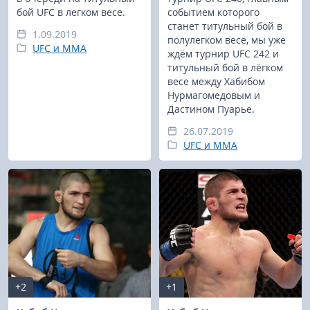
бой UFC в легком весе.
событием которого
станет титульный бой в
1.09.2019
полулегком весе, мы уже
UFC и MMA
ждём турнир UFC 242 и
титульный бой в лёгком
весе между Хабибом
Нурмагомедовым и
Дастином Пуарье.
26.07.2019
UFC и MMA
+2
+1