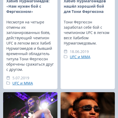
Хабиб Нурмагомедов:
Хабиб Нурмагомедов
«Нам нужен бой с
нашёл хороший бой
Фергюсоном»
для Тони Фергюсона
Несмотря на четыре
Тони Фергюсон
отмены их
заработал себе бой с
запланированных боёв,
чемпионом UFC в легком
действующий чемпион
весе Хабибом
UFC в легком весе Хабиб
Нурмагомедовым.
Нурмагомедов и бывший
18.06.2019
временный обладатель
UFC и MMA
титула Тони Фергюсон
обречены сражаться друг
с другом.
5.07.2019
UFC и MMA