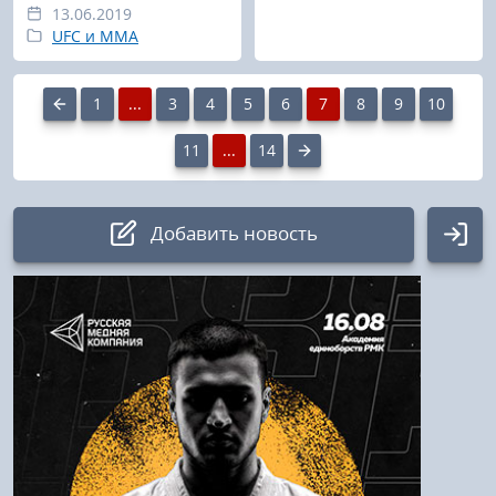
13.06.2019
UFC и MMA
1
...
3
4
5
6
7
8
9
10
11
...
14
Добавить новость
Авторизация
Логин:
Пароль