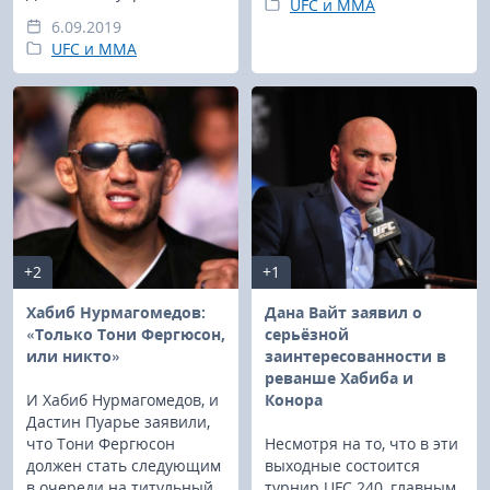
UFC и MMA
6.09.2019
UFC и MMA
+2
+1
Хабиб Нурмагомедов:
Дана Вайт заявил о
«Только Тони Фергюсон,
серьёзной
или никто»
заинтересованности в
реванше Хабиба и
И Хабиб Нурмагомедов, и
Конора
Дастин Пуарье заявили,
что Тони Фергюсон
Несмотря на то, что в эти
должен стать следующим
выходные состоится
в очереди на титульный
турнир UFC 240, главным