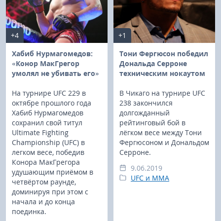
+4
+1
Хабиб Нурмагомедов:
Тони Фергюсон победил
«Конор МакГрегор
Дональда Серроне
умолял не убивать его»
техническим нокаутом
На турнире UFC 229 в
В Чикаго на турнире UFC
октябре прошлого года
238 закончился
Хабиб Нурмагомедов
долгожданный
сохранил свой титул
рейтинговый бой в
Ultimate Fighting
лёгком весе между Тони
Championship (UFC) в
Фергюсоном и Дональдом
легком весе, победив
Серроне.
Конора МакГрегора
9.06.2019
удушающим приёмом в
UFC и MMA
четвёртом раунде,
доминируя при этом с
начала и до конца
поединка.