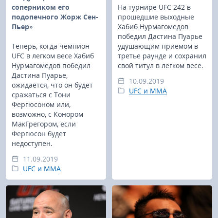
соперником его
На турнире UFC 242 в
подопечного Жорж Сен-
прошедшие выходные
Пьер»
Хабиб Нурмагомедов
победил Дастина Пуарье
Теперь, когда чемпион
удушающим приёмом в
UFC в легком весе Хабиб
третье раунде и сохранил
Нурмагомедов победил
свой титул в легком весе.
Дастина Пуарье,
10.09.2019
ожидается, что он будет
UFC и MMA
сражаться с Тони
Фергюсоном или,
возможно, с Конором
МакГрегором, если
Фергюсон будет
недоступен.
11.09.2019
UFC и MMA