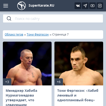
SuperKarate.RU
Киокушинкай
Фото
Интервью
Уроки каратэ
Кёкусин (IFK)
Видео
Статьи
Файлы
»
»
»
Главная
Облако тегов
Тони Фергюсон
Страница 7
Шинкиокушинкай
Библиотека
Кекусин-кан
Кикбоксинг и K-1
Бокс
+3
+6
UFC и MMA
Менеджер Хабиба
Тони Фергюсон: «Хабиб
Нурмагомедова
ленивый и
утверждает, что
одноплановый боец»
Муай тай
следующим