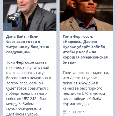
-1
Дана Вайт: «Если
Тони Фергюсон:
Фергюсон готов к
«Надеюсь, Дастин
титульному бою, то он
Пуарье уберёт Хабиба,
следующий»
чтобы у нас была
хорошая американская
Тони Фергюсон может,
битва»
наконец, получить свой
шанс завоевать титул
Тони Фергюсон надеется,
бесспорного чемпиона в
что Дастин Пуарье
легком весе, если он
покинет Абу-Даби в
будет готов сразиться с
качестве бесспорного
победителем главного
чемпиона UFC в легком
события UFC 242 - боя
весе, победив Хабиба
между Хабибом
Нурмагомедова.
Нурмагомедовым и
4.09.2019
Дастином Пуарье.